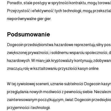
Ponadto, stałe postępy w sprytności kontraktu, mogą torowa
Przejrzystość i efektywność tych technologii, mogą przekształ
nieporównywalne gier gier.
Podsumowanie
Dogecoin przedsiębiorstwa hazardowe reprezentują silny post
zwiększonej prywatności, i solidnemu wsparciu społeczności,
hazardowych. W miarę jak kryptowaluty kontynuują zdobywani
znaczącą rolę w kształtowaniu przyszłości kasyn online.
W tej żywiołowej scenerii, uznanie subtelności Dogecoin kas
przeglądania nowych możliwości z pewnością siebie. Niezależ
zainteresowanym początkującym, świat Dogecoin przedsiębior
przyjemności i technologii.