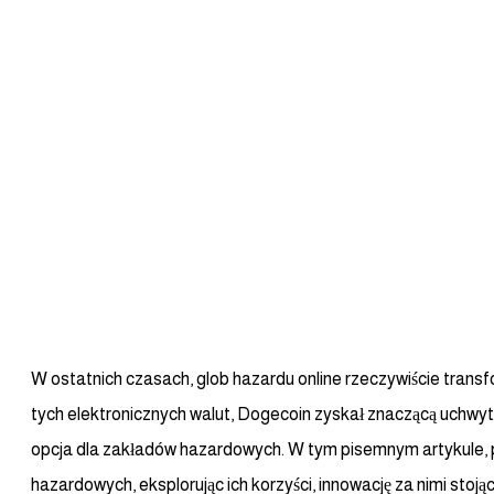
e
About Us
Our Services
Contact Us
Stu
azardowych:
Uncategorized
W
W ostatnich czasach, glob hazardu online rzeczywiście trans
tych elektronicznych walut, Dogecoin zyskał znaczącą uchwyt,
opcja dla zakładów hazardowych. W tym pisemnym artykule, 
hazardowych,
eksplorując ich korzyści, innowację za nimi stoją