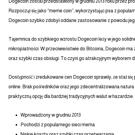
Dogecoin został przedstawiony w grudniu 2013 roku przez pr
Rozpoczął się jako “meme coin”, wykorzystując psa z popula
Dogecoin szybko zdobył oddane zastosowanie z powodu jego 
Tajemnica do szybkiego wzrostu Dogecoin leży w jego solidnej
mikropłatności. W przeciwieństwie do Bitcoina, Dogecoin ma 
oraz szybki czas obsługi. To czyni go atrakcyjnym wyborem dl
Dostępność i zredukowane cen Dogecoin sprawiły, że stał się 
online. Brak pośredników oraz jego zdecentralizowana natura
praktyczną opcję dla bardziej tradycyjnych walut w hazardzie.
Wprowadzony w grudniu 2013
Pochodzi z popularnego sieci mema
Niskie koszty oraz szybki czas przetwarzania