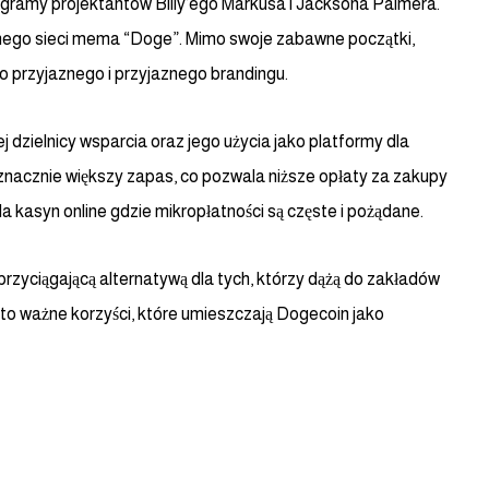
ogramy projektantów Billy’ego Markusa i Jacksona Palmera.
rnego sieci mema “Doge”. Mimo swoje zabawne początki,
przyjaznego i przyjaznego brandingu.
 dzielnicy wsparcia oraz jego użycia jako platformy dla
znacznie większy zapas, co pozwala niższe opłaty za zakupy
a kasyn online gdzie mikropłatności są częste i pożądane.
przyciągającą alternatywą dla tych, którzy dążą do zakładów
 to ważne korzyści, które umieszczają Dogecoin jako