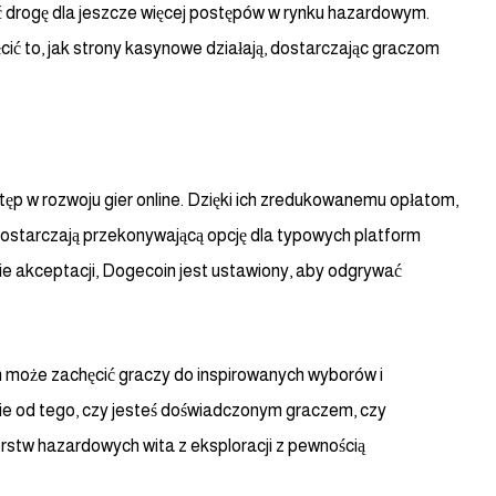
ć drogę dla jeszcze więcej postępów w rynku hazardowym.
cić to, jak strony kasynowe działają, dostarczając graczom
ęp w rozwoju gier online. Dzięki ich zredukowanemu opłatom,
 dostarczają przekonywającą opcję dla typowych platform
e akceptacji, Dogecoin jest ustawiony, aby odgrywać
yn może zachęcić graczy do inspirowanych wyborów i
nie od tego, czy jesteś doświadczonym graczem, czy
stw hazardowych wita z eksploracji z pewnością