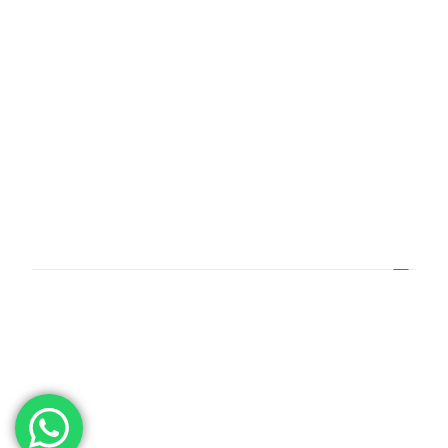
Three Sails Tower - 13th Floor - Trust University
Services Company 1305, Abu Dhabi, United Arab
Emirates, 02
روابط سريعة
الرئيسية
من نحن
خدماتنا
وجهات الدراسة
اسئلة مكررة
توصل معنا