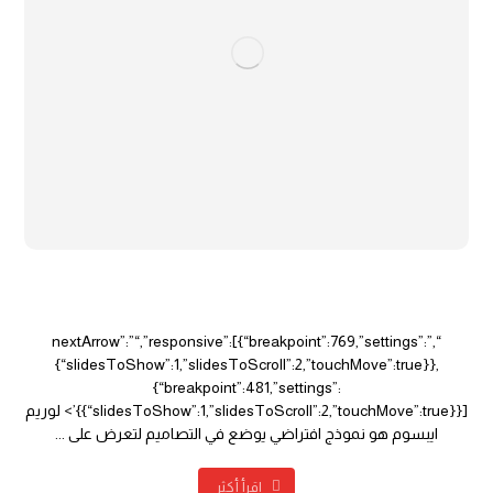
مواقع ذات المحتوى الثابت
“,”nextArrow”:”“,”responsive”:[{“breakpoint”:769,”settings”:
{“slidesToShow”:1,”slidesToScroll”:2,”touchMove”:true}},
{“breakpoint”:481,”settings”:
{“slidesToShow”:1,”slidesToScroll”:2,”touchMove”:true}}]}’> لوريم
ايبسوم هو نموذج افتراضي يوضع في التصاميم لتعرض على ...
اقرأ أكثر